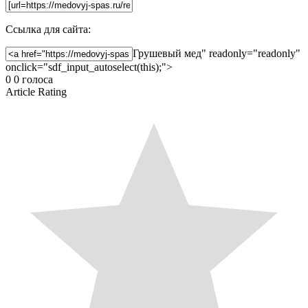
Ссылка для сайта:
Грушевый мед" readonly="readonly"
onclick="sdf_input_autoselect(this);">
0
0
голоса
Article Rating