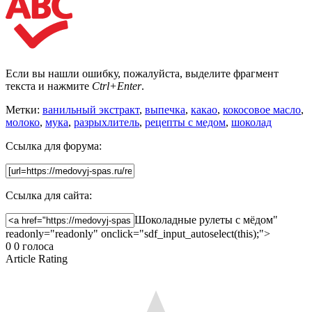
Если вы нашли ошибку, пожалуйста, выделите фрагмент
текста и нажмите
Ctrl+Enter
.
Метки:
ванильный экстракт
,
выпечка
,
какао
,
кокосовое масло
,
молоко
,
мука
,
разрыхлитель
,
рецепты с медом
,
шоколад
Ссылка для форума:
Ссылка для сайта:
Шоколадные рулеты с мёдом"
readonly="readonly" onclick="sdf_input_autoselect(this);">
0
0
голоса
Article Rating