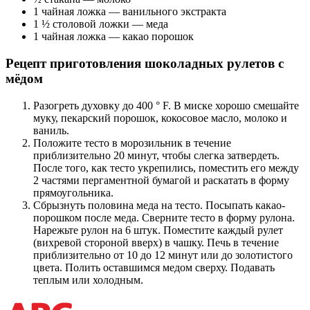
1 чайная ложка — ванильного экстракта
1 ½ столовой ложки — меда
1 чайная ложка — какао порошок
Рецепт приготовления шоколадных рулетов с
мёдом
Разогреть духовку до 400 ° F. В миске хорошо смешайте
муку, пекарский порошок, кокосовое масло, молоко и
ваниль.
Положите тесто в морозильник в течение
приблизительно 20 минут, чтобы слегка затвердеть.
После того, как тесто укрепились, поместить его между
2 частями пергаментной бумагой и раскатать в форму
прямоугольника.
Сбрызнуть половина меда на тесто. Посыпать какао-
порошком после меда. Сверните тесто в форму рулона.
Нарежьте рулон на 6 штук. Поместите каждый рулет
(вихревой стороной вверх) в чашку. Печь в течение
приблизительно от 10 до 12 минут или до золотистого
цвета. Полить оставшимся медом сверху. Подавать
теплым или холодным.