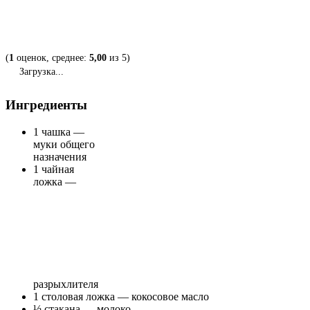
(
1
оценок, среднее:
5,00
из 5)
Загрузка...
Ингредиенты
1 чашка —
муки общего
назначения
1 чайная
ложка —
разрыхлителя
1 столовая ложка — кокосовое масло
½ стакана — молоко