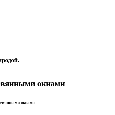
иродой.
ревянными окнами
еревянными окнами