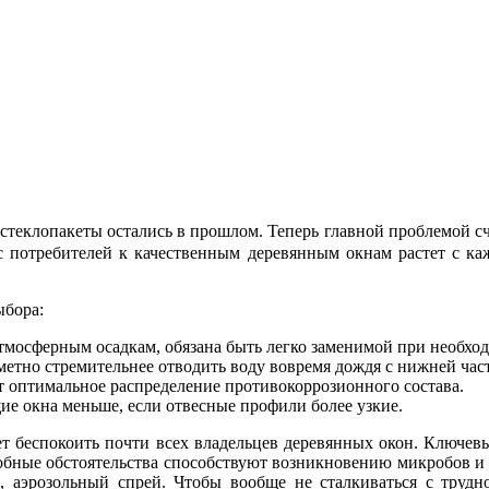
 стеклопакеты остались в прошлом. Теперь главной проблемой с
ес потребителей к качественным деревянным окнам растет с к
ыбора:
тмосферным осадкам, обязана быть легко заменимой при необхо
етно стремительнее отводить воду вовремя дождя с нижней час
 оптимальное распределение противокоррозионного состава.
ие окна меньше, если отвесные профили более узкие.
ет беспокоить почти всех владельцев деревянных окон. Ключев
одобные обстоятельства способствуют возникновению микробов и
, аэрозольный спрей. Чтобы вообще не сталкиваться с трудно