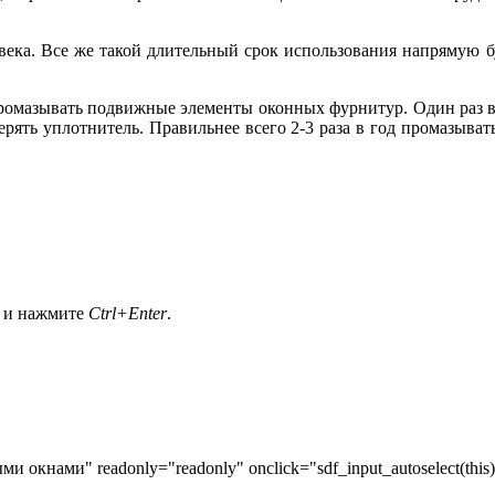
века. Все же такой длительный срок использования напрямую б
промазывать подвижные элементы оконных фурнитур. Один раз в 
ерять уплотнитель. Правильнее всего 2-3 раза в год промазыв
а и нажмите
Ctrl+Enter
.
 окнами" readonly="readonly" onclick="sdf_input_autoselect(this)