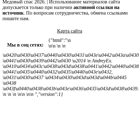
Медовый спас 2026. | Использование материалов сайта
допускается только при наличии
активной ссылки на
источник
. По вопросам сотрудничества, обмена ссылками
пишите нам.
Карта сайта
{"html":"\n
Мы в соц сетях:
\n\n
\n
\n
\u0420\u0430\u0437\u0440\u0430\u0431\u043e\u0442\u043a\u0430
\u0441\u0430\u0439\u0442\u0430 \u2014
\n AndreyEx.
\u0410\u0434\u043c\u0438\u043d\u0438\u0441\u0442\u0440\u0438
\u0441\u0435\u0440\u0432\u0435\u0440\u043e\u0432,
\u0431\u0430\u0437 \u0434\u0430\u043d\u043d\u044b\u0445
\u0438
\u043f\u0440\u0438\u043b\u043e\u0436\u0435\u043d\u0438\u0439.
\n \n \n \n\n \n\n ","version":1}