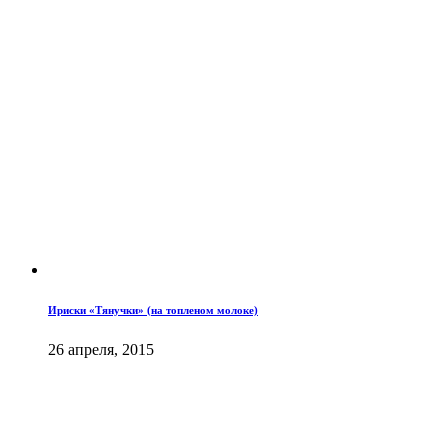
Ириски «Тянучки» (на топлeном молоке)
26 апреля, 2015