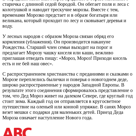
старичка с длинной седой бородой. Он обегает поля и леса с
колотушкой и наводит трескучие морозы. Вместе с тем,
временами Морозко предстает и в образе богатыря или
великана, который проходит по лесу и сковывает деревья и
воду.
У лесных народов с образом Мороза связан обряд его
кормления (ублажения). Он производится накануне
Рождества. Старший член семьи выходит на порог и
предлагает Морозу чашку киселя или каши, вежливо
приглашая отведать пищу: «Мороз, Мороз! Приходи кисель
есть и не бей наш овес».
С распространением христианства с преданиями и сказками о
Морозе переплелись былички и поверья о новогоднем деде,
широко распространенные у народов Западной Европы. В
результате этого соединения сформировалось представление о
том, что Дед Мороз живет на далеком Севере, где круглый год
стоит зима. Каждый год он отправляется в кругосветное
путешествие на оленьей или конной упряжке. В санях Мороз
везет мешки с подарки для маленьких детей. Приезд Деда
Мороза означает наступление Нового года.