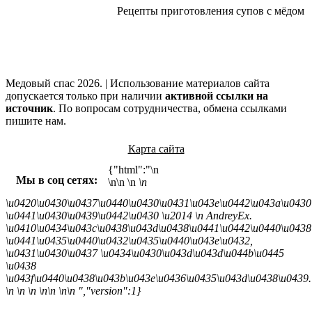
Рецепты приготовления супов с мёдом
Медовый спас 2026. | Использование материалов сайта
допускается только при наличии
активной ссылки на
источник
. По вопросам сотрудничества, обмена ссылками
пишите нам.
Карта сайта
{"html":"\n
Мы в соц сетях:
\n\n
\n
\n
\u0420\u0430\u0437\u0440\u0430\u0431\u043e\u0442\u043a\u0430
\u0441\u0430\u0439\u0442\u0430 \u2014
\n AndreyEx.
\u0410\u0434\u043c\u0438\u043d\u0438\u0441\u0442\u0440\u0438
\u0441\u0435\u0440\u0432\u0435\u0440\u043e\u0432,
\u0431\u0430\u0437 \u0434\u0430\u043d\u043d\u044b\u0445
\u0438
\u043f\u0440\u0438\u043b\u043e\u0436\u0435\u043d\u0438\u0439.
\n \n \n \n\n \n\n ","version":1}