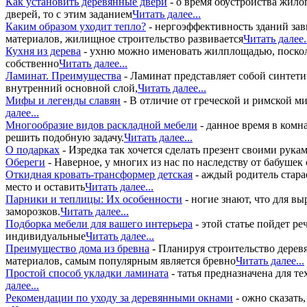
Как установить деревянные двери
-
о время обустройства жил
дверей, то с этим заданием
Читать далее...
Каким образом уходит тепло?
-
нергоэффективность зданий зав
материалов, жилищное строительство развивается
Читать далее.
Кухня из дерева
-
ухню можно именовать жилплощадью, поскольк
собственно
Читать далее...
Ламинат. Преимущества
-
Ламинат представляет собой синтети
внутренний основной слой,
Читать далее...
Мифы и легенды славян
-
В отличие от греческой и римской ми
далее...
Многообразие видов раскладной мебели
-
данное время в комн
решить подобную задачу.
Читать далее...
О подарках
-
Изредка так хочется сделать презент своими рук
Обереги
-
Наверное, у многих из нас по наследству от бабуш
Откидная кровать-трансформер детская
-
аждый родитель стара
место и оставить
Читать далее...
Парники и теплицы: Их особенности
-
ногие знают, что для в
заморозков.
Читать далее...
Подборка мебели для вашего интерьера
-
этой статье пойдет ре
индивидуальные
Читать далее...
Преимущество дома из бревна
-
Планируя строительство дерев
материалов, самым популярным является бревно
Читать далее...
Простой способ укладки ламината
-
татья предназначена для те
далее...
Рекомендации по уходу за деревянными окнами
-
ожно сказать