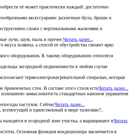
риобрести её может практически каждый: достаточно
знообразными аксессуарами: различные бусы, броши и
конструктивно схожи с вертикальными жалюзями и
ные лучи, шум, пыль и прочее.
Читать далее...
 вкуса хозяина, а способ ее обустройства сможет ярко
ого оборудования. К такому оборудованию относятся
владельцы загородной недвижимости в любом случае
асполагают термоэлектронагревательной спиралью, которая
е бревенчатых стен. В составе этого стиля есть
Читать далее...
а излишнюю замысловатость стандартных канонов украшения
непогоды пастухов. Сейчас
Читать далее...
й, всемогущий и единственный в мире талисман?..
 находятся в огородной зоне участка, а выращивают в
Читать
чистоты. Основная функция кондиционера заключается в