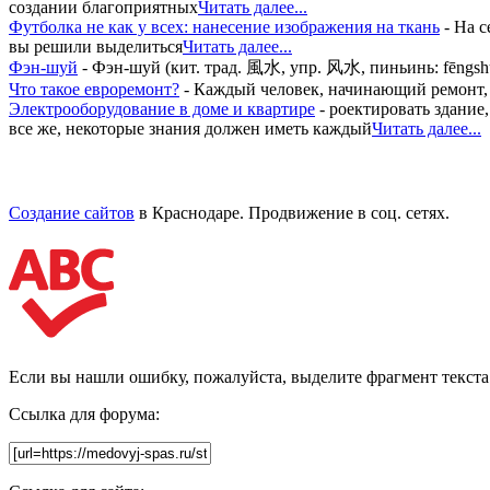
создании благоприятных
Читать далее...
Футболка не как у всех: нанесение изображения на ткань
-
На с
вы решили выделиться
Читать далее...
Фэн-шуй
-
Фэн-шуй (кит. трад. 風水, упр. 风水, пиньинь: fēngsh
Что такое евроремонт?
-
Каждый человек, начинающий ремонт, м
Электрооборудование в доме и квартире
-
роектировать здание
все же, некоторые знания должен иметь каждый
Читать далее...
Создание сайтов
в Краснодаре. Продвижение в соц. сетях.
Если вы нашли ошибку, пожалуйста, выделите фрагмент текст
Ссылка для форума: