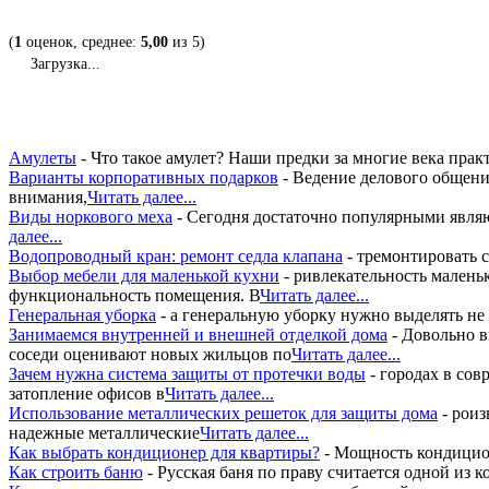
(
1
оценок, среднее:
5,00
из 5)
Загрузка...
Амулеты
-
Что такое амулет? Наши предки за многие века пра
Варианты корпоративных подарков
-
Ведение делового общения
внимания,
Читать далее...
Виды норкового меха
-
Сегодня достаточно популярными являю
далее...
Водопроводный кран: ремонт седла клапана
-
тремонтировать с
Выбор мебели для маленькой кухни
-
ривлекательность малень
функциональность помещения. В
Читать далее...
Генеральная уборка
-
а генеральную уборку нужно выделять не 
Занимаемся внутренней и внешней отделкой дома
-
Довольно в
соседи оценивают новых жильцов по
Читать далее...
Зачем нужна система защиты от протечки воды
-
городах в сов
затопление офисов в
Читать далее...
Использование металлических решеток для защиты дома
-
роиз
надежные металлические
Читать далее...
Как выбрать кондиционер для квартиры?
-
Мощность кондиционе
Как строить баню
-
Русская баня по праву считается одной из 