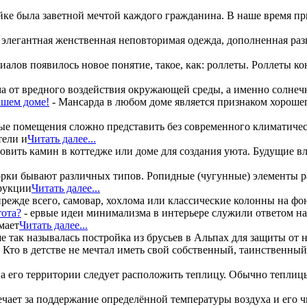
ойке была заветной мечтой каждого гражданина. В наше время п
то элегантная женственная неповторимая одежда, дополненная ра
иалов появилось новое понятие, такое, как: роллеты. Роллеты 
ма от вредного воздействия окружающей среды, а именно солнеч
ашем доме!
-
Мансарда в любом доме является признаком хорошего
е помещения сложно представить без современного климатическ
тели и
Читать далее...
овить камин в коттедже или доме для создания уюта. Будущие 
рки бывают различных типов. Ропидные (чугунные) элементы р
трукции
Читать далее...
прежде всего, самовар, хохлома или классические колонны на фон
тота?
-
ервые идеи минимализма в интерьере служили ответом н
мает
Читать далее...
 так называлась постройка из брусьев в Альпах для защиты от 
 Кто в детстве не мечтал иметь свой собственный, таинственны
а его территории следует расположить теплицу. Обычно теплицы
ечает за поддержание определённой температуры воздуха и его 