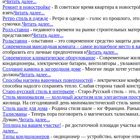
и
Читать далее...
Ремонт в новостройке
-
В советское время квартира в новостр
взять
Читать далее...
Ретро стиль в одежде
-
Ретро в одежде – голос из прошлого, э
сумочки.
Читать далее...
Ролл-ставни
-
недавнего времени на рынке строительных матер
представляют
Читать далее...
Рольставни
-
ольставни – это современное средство защиты до
Современная мансардная комната – самое волшебное место в в
отобразить его личные предпочтения и
Читать далее...
Современное климатическое оборудование
-
Современные жилы
кондиционеры, электрические батареи, вентиляторы , увлажни
Создание камина в загородном доме
-
Многие люди хотят устан
должны
Читать далее...
Способы нагрева варочных поверхностей
-
лектрические конфо
способна надолго сохранять тепло. Слабая сторона такой конс
Старо-русский стиль в интерьере
-
Старо-Русский стиль – это, 
Стиль минимализм — холодный аскетизм или элегантная прос
жилища. На сегодняшний день минималистический стиль зани
Стиль шале для дома
-
Родина стиля шале – юг Франции. Раньше
Талисманы
-
Теперь пора поговорить о магических талисманах.
Думаю,
Читать далее...
Теплица на вашем участке!
-
ри достаточной площади участка н
далее...
Типы кондиционеров
-
ондиционер — устройство, которое отв