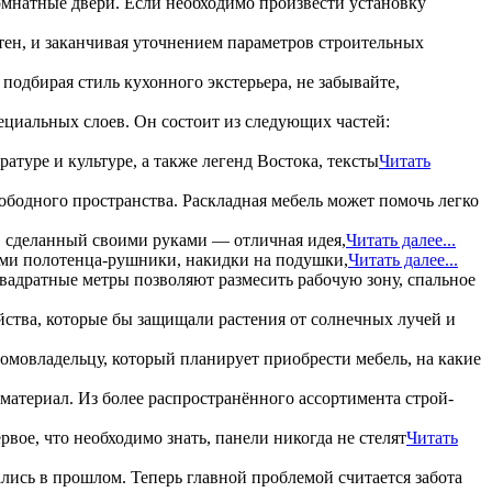
мнатные двери. Если необходимо произвести установку
тен, и заканчивая уточнением параметров строительных
подбирая стиль кухонного экстерьера, не забывайте,
ециальных слоев. Он состоит из следующих частей:
туре и культуре, а также легенд Востока, тексты
Читать
ободного пространства. Раскладная мебель может помочь легко
з, сделанный своими руками — отличная идея,
Читать далее...
ами полотенца-рушники, накидки на подушки,
Читать далее...
квадратные метры позволяют размесить рабочую зону, спальное
йства, которые бы защищали растения от солнечных лучей и
домовладельцу, который планирует приобрести мебель, на какие
атериал. Из более распространённого ассортимента строй-
рвое, что необходимо знать, панели никогда не стелят
Читать
ались в прошлом. Теперь главной проблемой считается забота