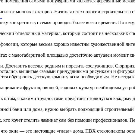
ого помещения самыми популярными являются деревянные межко
исит от многих факторов. Начиная с технологии строительства с
..
у конкретно тут семья проводит более всего времени. Потому, 
ческий отделочный материал, который состоит из нескольких сп
фологии, которые весьма хорошо известны художественной литера
атах с малогабаритной площадью достаточно актуален момент св
ами. Доставить веселье родным и поразить сослуживцев. Сюрпри
ек остались вышитые самыми причудливыми рисунками и фигурк
ется обустроить детскую комнату всем необходимым. Не всегда 
ыращивания фруктов, овощей, садовых культур необходимы устро
чь о том, с какими трудностями предстоит столкнуться каждому 
янной бани или дома, нужно выбрать подходящий строительный м
х, кто хочет стелить ламинат сам без помощи профессионалов. Пе
, что окна — это настоящие «глаза» дома. ПВХ стеклопакеты ост