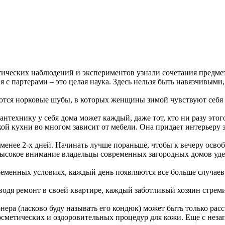
ктических наблюдений и экспериментов узнали сочетания предме
 с партерами – это целая наука. Здесь нельзя быть навязчивыми
тся норковые шубы, в которых женщины зимой чувствуют себя т
антехнику у себя дома может каждый, даже тот, кто ни разу этог
кой кухни во многом зависит от мебели. Она придает интерьеру
менее 2-х дней. Начинать лучше пораньше, чтобы к вечеру освоб
ысокое внимание владельцы современных загородных домов уде
ременных условиях, каждый день появляются все больше случаев
водя ремонт в своей квартире, каждый заботливый хозяин стремит
ра (ласково буду называть его кондюк) может быть только расс
косметических и оздоровительных процедур для кожи. Еще с неза