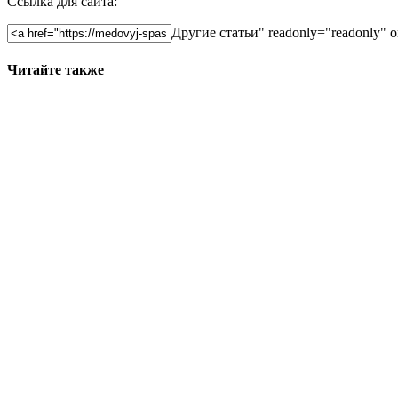
Ссылка для сайта:
Другие статьи" readonly="readonly" onc
Читайте также