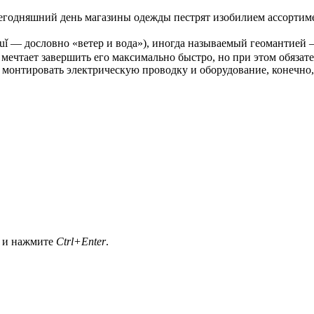
егодняшний день магазины одежды пестрят изобилием ассортимент
uǐ — дословно «ветер и вода»), иногда называемый геомантией 
ечтает завершить его максимально быстро, но при этом обязате
, монтировать электрическую проводку и оборудование, конечн
а и нажмите
Ctrl+Enter
.