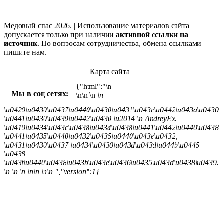
Медовый спас 2026. | Использование материалов сайта
допускается только при наличии
активной ссылки на
источник
. По вопросам сотрудничества, обмена ссылками
пишите нам.
Карта сайта
{"html":"\n
Мы в соц сетях:
\n\n
\n
\n
\u0420\u0430\u0437\u0440\u0430\u0431\u043e\u0442\u043a\u0430
\u0441\u0430\u0439\u0442\u0430 \u2014
\n AndreyEx.
\u0410\u0434\u043c\u0438\u043d\u0438\u0441\u0442\u0440\u0438
\u0441\u0435\u0440\u0432\u0435\u0440\u043e\u0432,
\u0431\u0430\u0437 \u0434\u0430\u043d\u043d\u044b\u0445
\u0438
\u043f\u0440\u0438\u043b\u043e\u0436\u0435\u043d\u0438\u0439.
\n \n \n \n\n \n\n ","version":1}