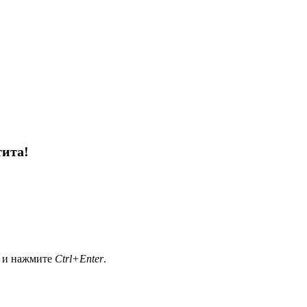
тита!
а и нажмите
Ctrl+Enter
.