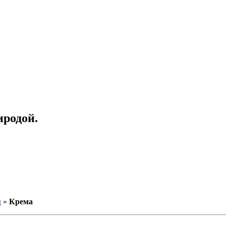
иродой.
ы
»
Крема