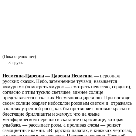
(Пока оценок нет)
Загрузка...
Несмеяна-Царевна — Царевна Несмеяна —
персонаж
русских сказок. Небо, затемненное тучами, называется
«хмурым» («смотреть хмуро» — смотреть невесело, сердито),
согласно с этим тускло светящее, зимнее солнце
представляется в сказках Несмеяною-царевною. При восходе
своем солнце озаряет небосклон розовым светом и, отражаясь
в каплях утренней росы, как бы претворяет розовые краски в
блестящие бриллианты и жемчуг, что на языке
метафорическом перешло в сказание о красавице, которая
улыбаясь — рассыпает розы, а проливая слезы — роняет
самоцветные камни. «В царских палатах, в княжьих чертогах,
в высоком терему красовалась Несмеяна-царевна. Какое ей