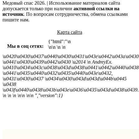
Медовый спас 2026. | Использование материалов сайта
допускается только при наличии
активной ссылки на
источник
. По вопросам сотрудничества, обмена ссылками
пишите нам.
Карта сайта
{"html":"\n
Мы в соц сетях:
\n\n
\n
\n
\u0420\u0430\u0437\u0440\u0430\u0431\u043e\u0442\u043a\u0430
\u0441\u0430\u0439\u0442\u0430 \u2014
\n AndreyEx.
\u0410\u0434\u043c\u0438\u043d\u0438\u0441\u0442\u0440\u0438
\u0441\u0435\u0440\u0432\u0435\u0440\u043e\u0432,
\u0431\u0430\u0437 \u0434\u0430\u043d\u043d\u044b\u0445
\u0438
\u043f\u0440\u0438\u043b\u043e\u0436\u0435\u043d\u0438\u0439.
\n \n \n \n\n \n\n ","version":1}