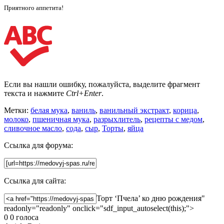
Приятного аппетита!
Если вы нашли ошибку, пожалуйста, выделите фрагмент
текста и нажмите
Ctrl+Enter
.
Метки:
белая мука
,
ваниль
,
ванильный экстракт
,
корица
,
молоко
,
пшеничная мука
,
разрыхлитель
,
рецепты с медом
,
сливочное масло
,
сода
,
сыр
,
Торты
,
яйца
Ссылка для форума:
Ссылка для сайта:
Торт ‘Пчела’ ко дню рождения"
readonly="readonly" onclick="sdf_input_autoselect(this);">
0
0
голоса