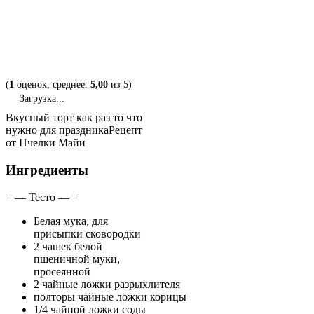
(
1
оценок, среднее:
5,00
из 5)
Загрузка...
Вкусный торт как раз то что
нужно для праздника
Рецепт
от Пчелки Майи
Ингредиенты
= — Тесто — =
Белая мука, для
присыпки сковородки
2 чашек белой
пшеничной муки,
просеянной
2 чайные ложки разрыхлителя
полторы чайные ложки корицы
1/4 чайной ложки соды