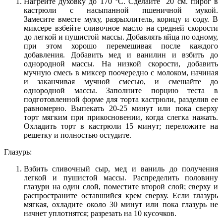
Нагрейте духовку до 170 °С. Сделайте 20 см. пирог в
кастрюли с насыпанной пшеничной мукой.
Замесите вместе муку, разрыхлитель, корицу и соду. В
миксере взбейте сливочное масло на средней скорости
до легкой и пушистой массы. Добавлять яйца по одному,
при этом хорошо перемешивая после каждого
добавления. Добавить мед и ванилин и взбить до
однородной массы. На низкой скорости, добавить
мучную смесь в миксер поочередно с молоком, начиная
и заканчивая мучной смесью, и смешайте до
однородной массы. Заполните порцию теста в
подготовленной форме для торта кастрюли, разделив ее
равномерно. Выпекать 20-25 минут или пока сверху
торт мягким при прикосновении, когда слегка нажать.
Охладить торт в кастрюли 15 минут; переложите на
решетку и полностью остудите.
Глазурь:
Взбить сливочный сыр, мед и ваниль до получения
легкой и пушистой массы. Распределить половину
глазури на один слой, поместите второй слой; сверху и
распространите оставшийся крем сверху. Если глазурь
мягкая, охладите около 30 минут или пока глазурь не
начнет уплотнятся; разрезать на 10 кусочков.