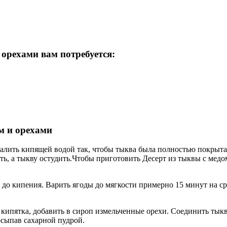
 орехами вам потребуется:
м и орехами
алить кипящей водой так, чтобы тыква была полностью покрыта
ть, а тыкву остудить.Чтобы приготовить Десерт из тыквы с медо
 до кипения. Варить ягоды до мягкости примерно 15 минут на ср
на кипятка, добавить в сироп измельченные орехи. Соединить ты
осыпав сахарной пудрой.