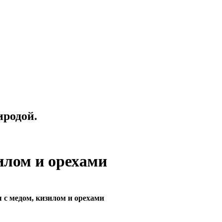
иродой.
илом и орехами
 с медом, кизилом и орехами