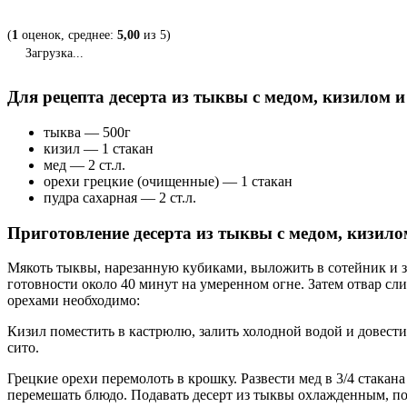
(
1
оценок, среднее:
5,00
из 5)
Загрузка...
Для рецепта десерта из тыквы с медом, кизилом и
тыква — 500г
кизил — 1 стакан
мед — 2 ст.л.
орехи грецкие (очищенные) — 1 стакан
пудра сахарная — 2 ст.л.
Приготовление десерта из тыквы с медом, кизило
Мякоть тыквы, нарезанную кубиками, выложить в сотейник и з
готовности около 40 минут на умеренном огне. Затем отвар сли
орехами необходимо:
Кизил поместить в кастрюлю, залить холодной водой и довести
сито.
Грецкие орехи перемолоть в крошку. Развести мед в 3/4 стака
перемешать блюдо. Подавать десерт из тыквы охлажденным, п