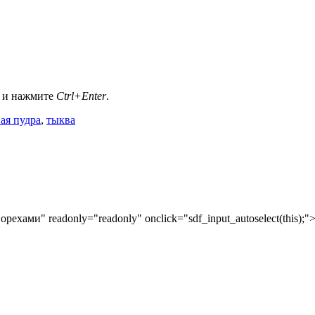
а и нажмите
Ctrl+Enter
.
ая пудра
,
тыква
рехами" readonly="readonly" onclick="sdf_input_autoselect(this);"