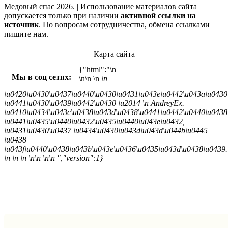
Медовый спас 2026. | Использование материалов сайта
допускается только при наличии
активной ссылки на
источник
. По вопросам сотрудничества, обмена ссылками
пишите нам.
Карта сайта
{"html":"\n
Мы в соц сетях:
\n\n
\n
\n
\u0420\u0430\u0437\u0440\u0430\u0431\u043e\u0442\u043a\u0430
\u0441\u0430\u0439\u0442\u0430 \u2014
\n AndreyEx.
\u0410\u0434\u043c\u0438\u043d\u0438\u0441\u0442\u0440\u0438
\u0441\u0435\u0440\u0432\u0435\u0440\u043e\u0432,
\u0431\u0430\u0437 \u0434\u0430\u043d\u043d\u044b\u0445
\u0438
\u043f\u0440\u0438\u043b\u043e\u0436\u0435\u043d\u0438\u0439.
\n \n \n \n\n \n\n ","version":1}