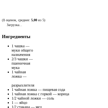
(
1
оценок, среднее:
5,00
из 5)
Загрузка...
Ингредиенты
1 чашка —
муки общего
назначения
2/3 чашки —
пшеничная
мука
1 чайная
ложка —
разрыхлителя
1 чайная ложка — пищевая сода
1 чайная ложка с горкой — корица
1/2 чайной ложки — соль
1 — яйцо
1/2 стакана — мед