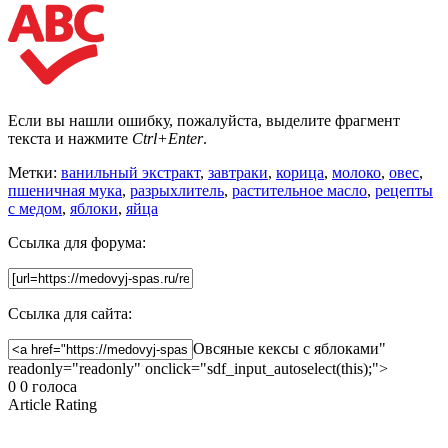
Если вы нашли ошибку, пожалуйста, выделите фрагмент
текста и нажмите
Ctrl+Enter
.
Метки:
ванильный экстракт
,
завтраки
,
корица
,
молоко
,
овес
,
пшеничная мука
,
разрыхлитель
,
растительное масло
,
рецепты
с медом
,
яблоки
,
яйца
Ссылка для форума:
Ссылка для сайта:
Овсяные кексы с яблоками"
readonly="readonly" onclick="sdf_input_autoselect(this);">
0
0
голоса
Article Rating