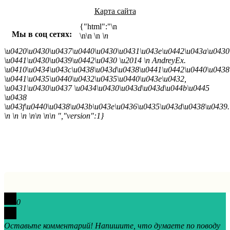
Карта сайта
{"html":"\n
Мы в соц сетях:
\n\n
\n
\n
\u0420\u0430\u0437\u0440\u0430\u0431\u043e\u0442\u043a\u0430
\u0441\u0430\u0439\u0442\u0430 \u2014
\n AndreyEx.
\u0410\u0434\u043c\u0438\u043d\u0438\u0441\u0442\u0440\u0438
\u0441\u0435\u0440\u0432\u0435\u0440\u043e\u0432,
\u0431\u0430\u0437 \u0434\u0430\u043d\u043d\u044b\u0445
\u0438
\u043f\u0440\u0438\u043b\u043e\u0436\u0435\u043d\u0438\u0439.
\n \n \n \n\n \n\n ","version":1}
0
Оставьте комментарий! Напишите, что думаете по поводу