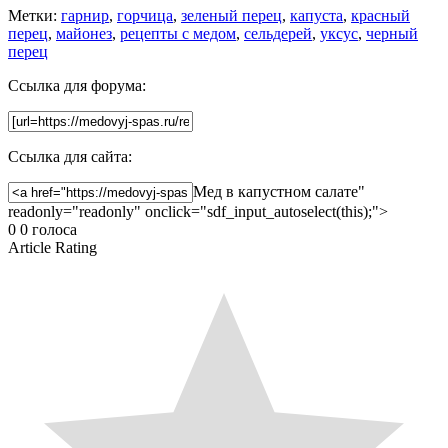
Метки:
гарнир
,
горчица
,
зеленый перец
,
капуста
,
красный
перец
,
майонез
,
рецепты с медом
,
сельдерей
,
уксус
,
черный
перец
Ссылка для форума:
Ссылка для сайта:
Мед в капустном салате"
readonly="readonly" onclick="sdf_input_autoselect(this);">
0
0
голоса
Article Rating