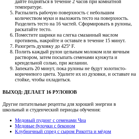
дайте подняться в течение 2 часов при комнатной
температуре.
Распылить рабочую поверхность с небольшим
количеством муки и выложить тесто на поверхность.
Разделить тесто на 16 частей. Сформировать в рулоны,
раскатайте тесто.
Поместите шарики на слегка смазанный маслом
противень, накройте и оставьте в течение 15 минут.
Разогреть духовку до 425º F.
Полить каждый рулон цельным молоком или яичным
раствором, затем посыпать семенами кунжута и
крендельной солью, при желании.
Запекать 20 минут, пока рулоны не будут золотисто-
коричневого цвета. Удалите их из духовки, и оставьте на
стойке, чтобы охладиться.
ВЫХОД: ДЕЛАЕТ 16 РУЛОНОВ
Другие питательные рецепты для хорошей энергии в
школьный и студенческий периоды обучения:
Медовый пудинг с семенами Чиа
Медовые булочки с беконом
Клубничный спред с сыром Рикотта и мёдом