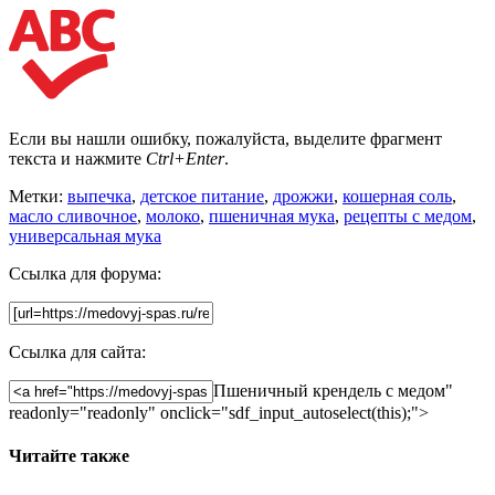
Если вы нашли ошибку, пожалуйста, выделите фрагмент
текста и нажмите
Ctrl+Enter
.
Метки:
выпечка
,
детское питание
,
дрожжи
,
кошерная соль
,
масло сливочное
,
молоко
,
пшеничная мука
,
рецепты с медом
,
универсальная мука
Ссылка для форума:
Ссылка для сайта:
Пшеничный крендель с медом"
readonly="readonly" onclick="sdf_input_autoselect(this);">
Читайте также