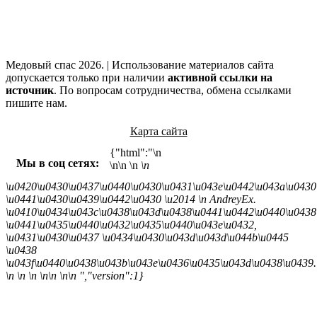
Медовый спас 2026. | Использование материалов сайта
допускается только при наличии
активной ссылки на
источник
. По вопросам сотрудничества, обмена ссылками
пишите нам.
Карта сайта
{"html":"\n
Мы в соц сетях:
\n\n
\n
\n
\u0420\u0430\u0437\u0440\u0430\u0431\u043e\u0442\u043a\u0430
\u0441\u0430\u0439\u0442\u0430 \u2014
\n AndreyEx.
\u0410\u0434\u043c\u0438\u043d\u0438\u0441\u0442\u0440\u0438
\u0441\u0435\u0440\u0432\u0435\u0440\u043e\u0432,
\u0431\u0430\u0437 \u0434\u0430\u043d\u043d\u044b\u0445
\u0438
\u043f\u0440\u0438\u043b\u043e\u0436\u0435\u043d\u0438\u0439.
\n \n \n \n\n \n\n ","version":1}