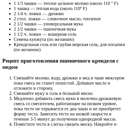
1 1/3 чашки — теплое цельное молоко (около 110 ° F)
1 чашка — теплая вода (около 110º F)
2 1/4 ч. ложки — дрожжи
2 стол. ложки — сливочное масло, топленое
2 1/2 чашки — универсальная мука
2 1/2 чашки — пшеничная мука
1 1/2 ч. ложки — кошерная соль
Семена кунжута (по желанию)
Крендельная соль или грубая морская соль, для посыпки
(по желанию)
Рецепт приготовления пшеничного кренделя с
медом
Смешайте молоко, воду, дрожжи и мед в чаше миксером
пока смесь не станет пенистой. Добавьте масло и
отложите в сторону.
Смешайте муку и соль в большой миске.
Медленно добавить смесь муки в молочно-дрожжевую
смесь со смесителем, работающие на низком уровне,
пока тесто не отрывается от дна чаши и не приобретет
форму теста. Замесить тесто на низкой скорости в
течение 3-5 минут до получения однородной массы.
Поместите тесто в слегка смазать миску. Накройте и